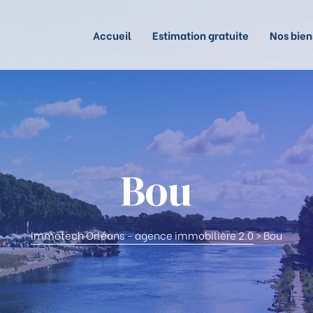
Accueil
Estimation gratuite
Nos bien
Bou
Immotech Orléans - agence immobilière 2.0
>
Bou