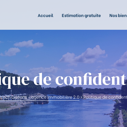
Accueil
Estimation gratuite
Nos bien
ique de confident
ech Orléans - agence immobilière 2.0
>
Politique de confident