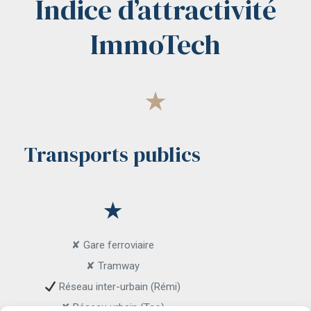
Indice d’attractivité
ImmoTech
★
Transports publics
★
✘ Gare ferroviaire
✘ Tramway
Réseau inter-urbain (Rémi)
✘ Réseau urbain (Tao)