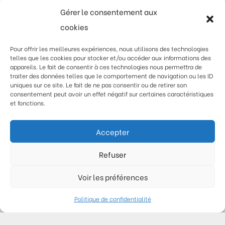
Gérer le consentement aux
Etablissements scolaires
cookies
Pour offrir les meilleures expériences, nous utilisons des technologies
telles que les cookies pour stocker et/ou accéder aux informations des
★
appareils. Le fait de consentir à ces technologies nous permettra de
traiter des données telles que le comportement de navigation ou les ID
uniques sur ce site. Le fait de ne pas consentir ou de retirer son
✘
Ecole
consentement peut avoir un effet négatif sur certaines caractéristiques
et fonctions.
✘ Collège
✘ Lycée
Accepter
Autres services publics
Refuser
Voir les préférences
★
Politique de confidentialité
✘
Médecin