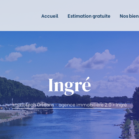
Accueil
Estimation gratuite
Nos bien
Ingré
Immotech Orléans - agence immobilière 2.0
>
Ingré