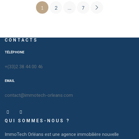
1
2
…
7
CONTACTS
TÉLÉPHONE
+(33)2 38 44 00 46
EMAIL
contact@immotech-orleans.com
QUI SOMMES-NOUS ?
ImmoTech Orléans est une agence immobilière nouvelle