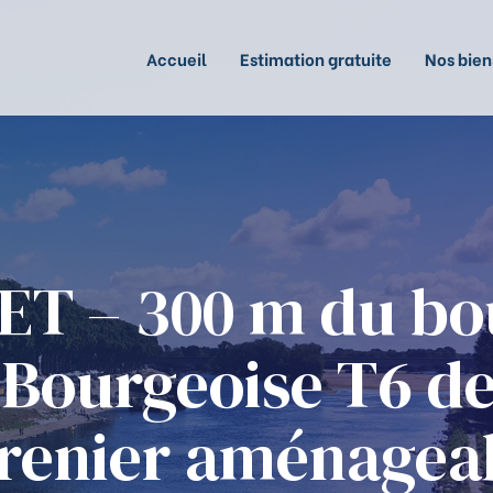
Accueil
Estimation gratuite
Nos bien
ET – 300 m du bo
Bourgeoise T6 d
renier aménagea