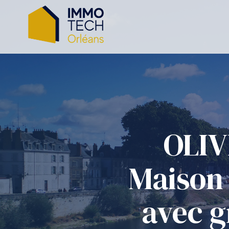
ce
OLIV
Maison 
ch
avec g