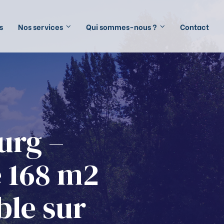
s
Nos services
Qui sommes-nous ?
Contact
urg –
e 168 m2
ble sur