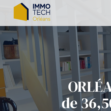
ce
ORLÉAN
ch
de 36,5