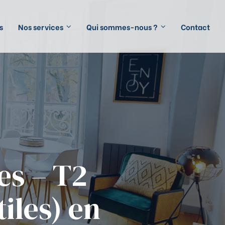
s
Nos services
Qui sommes-nous ?
Contact
es – T2
iles) en